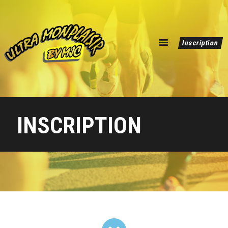
ULTRA MONPLAISIR BY MJC
Inscription
dépassez vous !
Editions Précédentes
INSCRIPTION