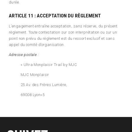
durée.
ARTICLE 11 : ACCEPTATION DU RÈGLEMENT
L’engagement entraîne acceptation, sans réserve, du présent
règlement. Toute contestation sur son interprétation ou sur un
point non prévu du règlement est du ressort exclusif et sans
appel du comité d’organisation.
Adresse postale :
« Ultra Monplaisir Trail by MJC
MJC Monplaisir
25 Av. des Frères Lumière,
69008 Lyon»5