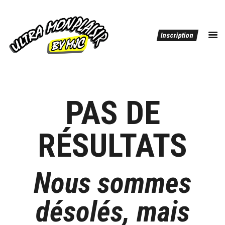
ULTRA MONPLAISIR BY MJC
Inscription
dépassez vous !
Editions Précédentes
PAS DE
RÉSULTATS
Nous sommes
désolés, mais