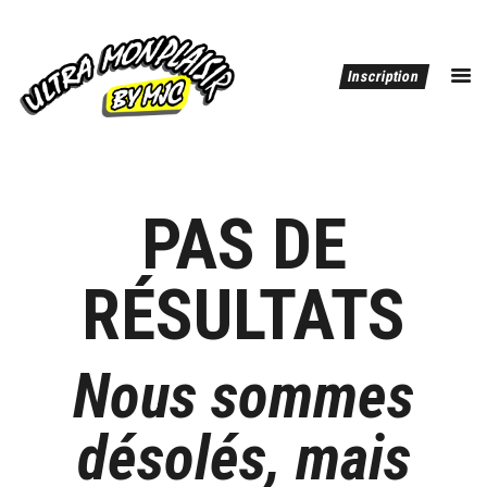
ULTRA MONPLAISIR BY MJC
Inscription
dépassez vous !
Editions Précédentes
PAS DE
RÉSULTATS
Nous sommes
désolés, mais