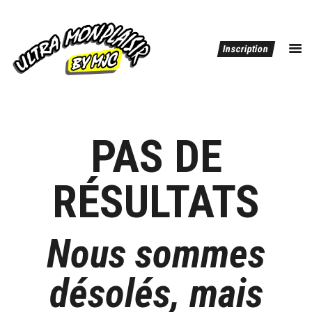
ULTRA MONPLAISIR BY MJC
Inscription
dépassez vous !
Editions Précédentes
PAS DE
RÉSULTATS
Nous sommes
désolés, mais